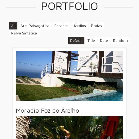
PORTFOLIO
All
Arq. Paisagística
Escadas
Jardins
Podas
Relva Sintética
Default
Title
Date
Random
Moradia Foz do Arelho
Arquitectura Paisagística
Leia Mais