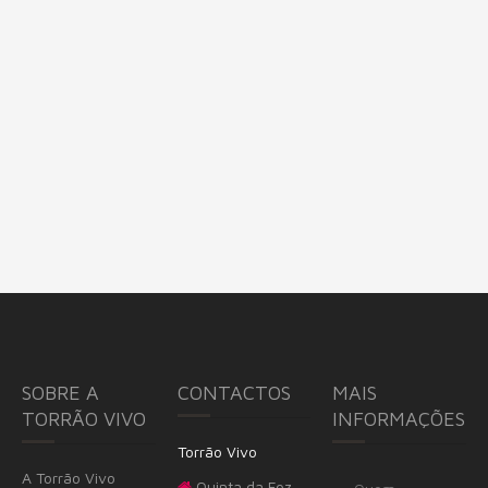
SOBRE A
CONTACTOS
MAIS
TORRÃO VIVO
INFORMAÇÕES
Torrão Vivo
A Torrão Vivo
Quinta da Foz